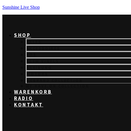
Sunshine Live Shop
SHOP
ALLES
ACCESSOIRES
CDS
SLEM VINYLS
KLEIDUNG
MOTORS
REBRAND COLLECTION
WE.RAVE.ON COLLECTION
WARENKORB
RADIO
KONTAKT