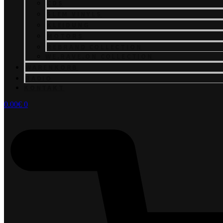
CDS
SLEM VINYLS
KLEIDUNG
MOTORS
REBRAND COLLECTION
WE.RAVE.ON COLLECTION
WARENKORB
RADIO
KONTAKT
0.00
€
0