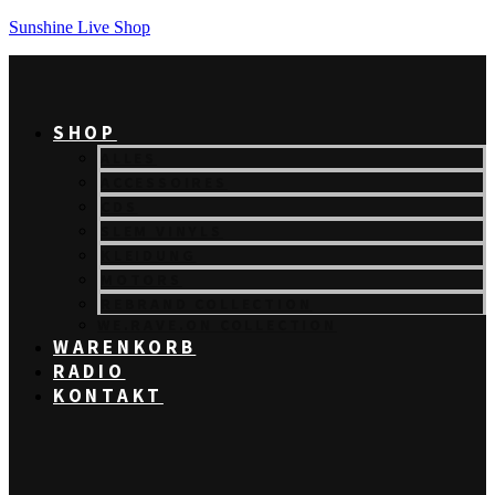
Sunshine Live Shop
SHOP
ALLES
ACCESSOIRES
CDS
SLEM VINYLS
KLEIDUNG
MOTORS
REBRAND COLLECTION
WE.RAVE.ON COLLECTION
WARENKORB
RADIO
KONTAKT