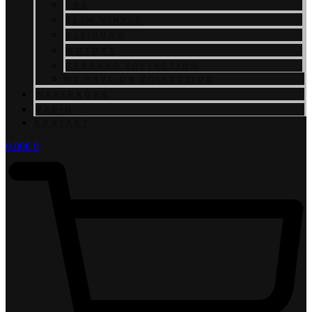
CDS
SLEM VINYLS
KLEIDUNG
MOTORS
REBRAND COLLECTION
WE.RAVE.ON COLLECTION
WARENKORB
RADIO
KONTAKT
0.00
€
0