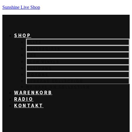
Sunshine Live Shop
SHOP
ALLES
ACCESSOIRES
CDS
SLEM VINYLS
KLEIDUNG
MOTORS
REBRAND COLLECTION
WE.RAVE.ON COLLECTION
WARENKORB
RADIO
KONTAKT