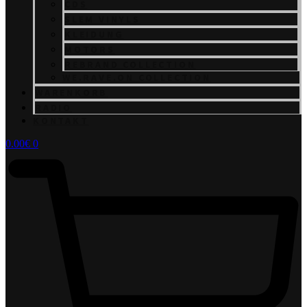
CDS
SLEM VINYLS
KLEIDUNG
MOTORS
REBRAND COLLECTION
WE.RAVE.ON COLLECTION
WARENKORB
RADIO
KONTAKT
0.00
€
0