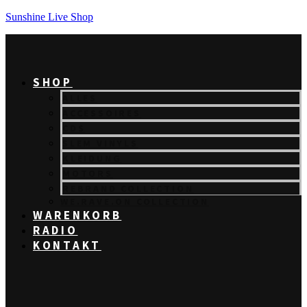
Sunshine Live Shop
SHOP
ALLES
ACCESSOIRES
CDS
SLEM VINYLS
KLEIDUNG
MOTORS
REBRAND COLLECTION
WE.RAVE.ON COLLECTION
WARENKORB
RADIO
KONTAKT