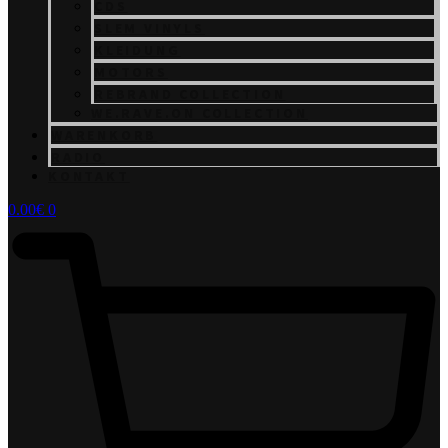
CDS
SLEM VINYLS
KLEIDUNG
MOTORS
REBRAND COLLECTION
WE.RAVE.ON COLLECTION
WARENKORB
RADIO
KONTAKT
0.00
€
0