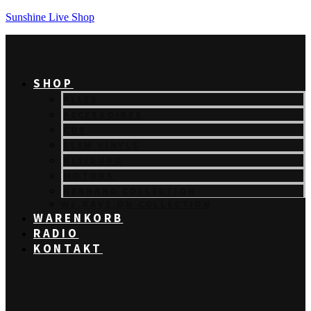
Sunshine Live Shop
SHOP
ALLES
ACCESSOIRES
CDS
SLEM VINYLS
KLEIDUNG
MOTORS
REBRAND COLLECTION
WE.RAVE.ON COLLECTION
WARENKORB
RADIO
KONTAKT