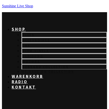
Sunshine Live Shop
SHOP
ALLES
ACCESSOIRES
CDS
SLEM VINYLS
KLEIDUNG
MOTORS
REBRAND COLLECTION
WE.RAVE.ON COLLECTION
WARENKORB
RADIO
KONTAKT