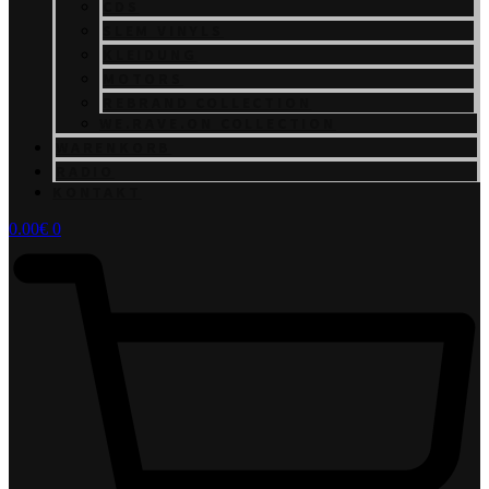
CDS
SLEM VINYLS
KLEIDUNG
MOTORS
REBRAND COLLECTION
WE.RAVE.ON COLLECTION
WARENKORB
RADIO
KONTAKT
0.00
€
0