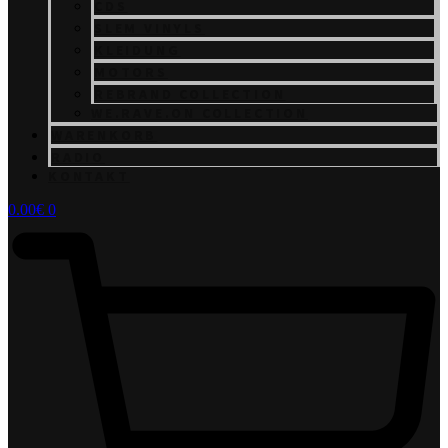
CDS
SLEM VINYLS
KLEIDUNG
MOTORS
REBRAND COLLECTION
WE.RAVE.ON COLLECTION
WARENKORB
RADIO
KONTAKT
0.00
€
0