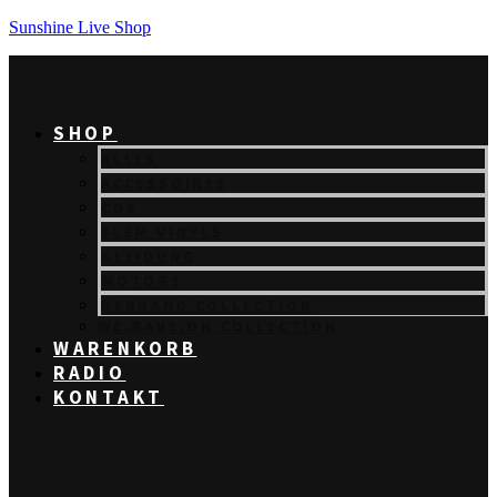
Sunshine Live Shop
SHOP
ALLES
ACCESSOIRES
CDS
SLEM VINYLS
KLEIDUNG
MOTORS
REBRAND COLLECTION
WE.RAVE.ON COLLECTION
WARENKORB
RADIO
KONTAKT