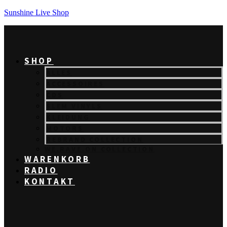
Sunshine Live Shop
SHOP
ALLES
ACCESSOIRES
CDS
SLEM VINYLS
KLEIDUNG
MOTORS
REBRAND COLLECTION
WE.RAVE.ON COLLECTION
WARENKORB
RADIO
KONTAKT