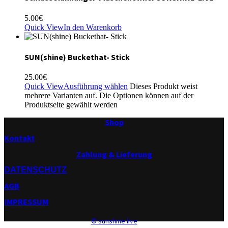
5.00
€
Quick View
In den Warenkorb
SUN(shine) Buckethat- Stick
25.00
€
Quick View
Ausführung wählen
Dieses Produkt weist
mehrere Varianten auf. Die Optionen können auf der
Produktseite gewählt werden
Shop
Kontakt
Zahlung & Lieferung
DATENSCHUTZ
AGB
IMPRESSUM
© sunshine live