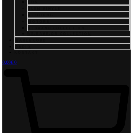
CDS
SLEM VINYLS
KLEIDUNG
MOTORS
REBRAND COLLECTION
WE.RAVE.ON COLLECTION
WARENKORB
RADIO
KONTAKT
0.00
€
0