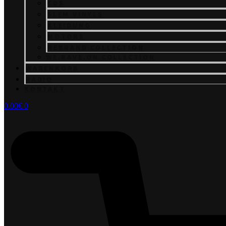
CDS
SLEM VINYLS
KLEIDUNG
MOTORS
REBRAND COLLECTION
WE.RAVE.ON COLLECTION
WARENKORB
RADIO
KONTAKT
0.00
€
0