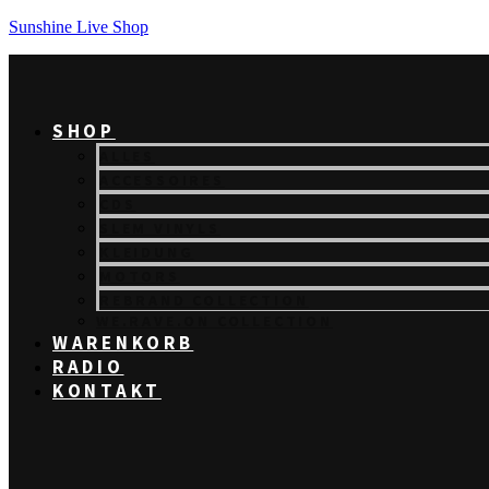
Sunshine Live Shop
SHOP
ALLES
ACCESSOIRES
CDS
SLEM VINYLS
KLEIDUNG
MOTORS
REBRAND COLLECTION
WE.RAVE.ON COLLECTION
WARENKORB
RADIO
KONTAKT