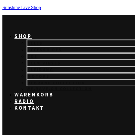
Sunshine Live Shop
SHOP
ALLES
ACCESSOIRES
CDS
SLEM VINYLS
KLEIDUNG
MOTORS
REBRAND COLLECTION
WE.RAVE.ON COLLECTION
WARENKORB
RADIO
KONTAKT