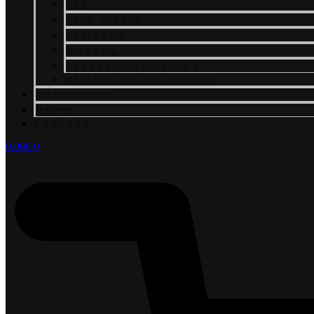
CDS
SLEM VINYLS
KLEIDUNG
MOTORS
REBRAND COLLECTION
WE.RAVE.ON COLLECTION
WARENKORB
RADIO
KONTAKT
0.00
€
0